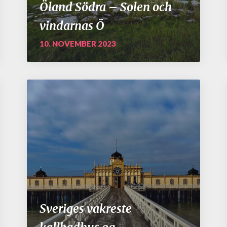
Öland Södra – Solen och
vindarnas Ö
10. NOVEMBER 2023
Sveriges vakreste