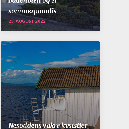
badehotell og et
sommerparadis
25. AUGUST 2022
Nesoddens vakre kyststier -