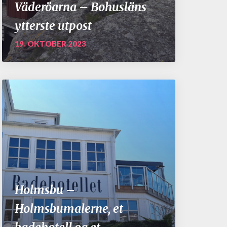
Väderöarna – Bohusläns
ytterste utpost
19. OKTOBER 2023
Holmsbu –
Holmsbumalerne, et