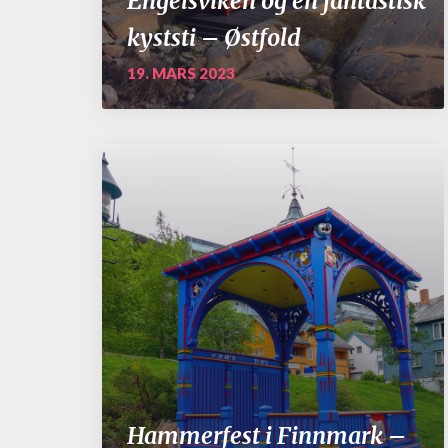
Engelsviken og en fantastisk
kyststi – Østfold
19. MARS 2023
Hammerfest i Finnmark –