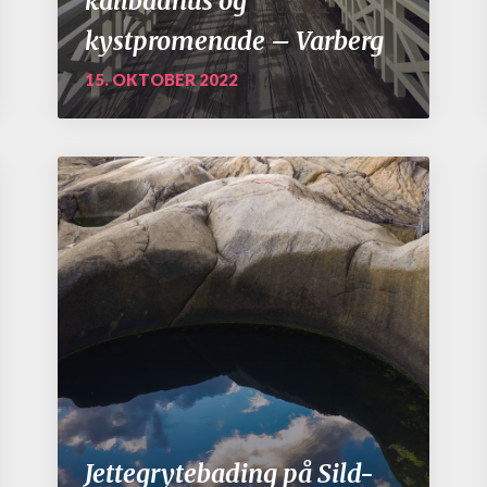
kallbadhus og
kystpromenade – Varberg
15. OKTOBER 2022
Jettegrytebading på Sild-