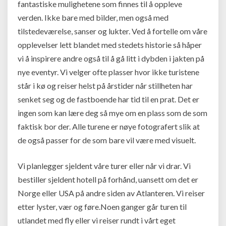
fantastiske mulighetene som finnes til å oppleve
verden. Ikke bare med bilder, men også med
tilstedeværelse, sanser og lukter. Ved å fortelle om våre
opplevelser lett blandet med stedets historie så håper
vi å inspirere andre også til å gå litt i dybden i jakten på
nye eventyr. Vi velger ofte plasser hvor ikke turistene
står i kø og reiser helst på årstider når stillheten har
senket seg og de fastboende har tid til en prat. Det er
ingen som kan lære deg så mye om en plass som de som
faktisk bor der. Alle turene er nøye fotografert slik at
de også passer for de som bare vil være med visuelt.
Vi planlegger sjeldent våre turer eller når vi drar. Vi
bestiller sjeldent hotell på forhånd, uansett om det er
Norge eller USA på andre siden av Atlanteren. Vi reiser
etter lyster, vær og føre.Noen ganger går turen til
utlandet med fly eller vi reiser rundt i vårt eget