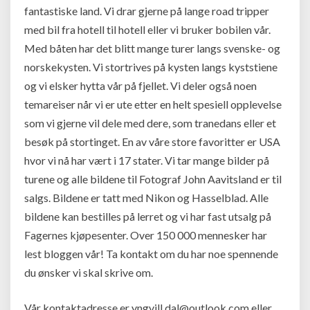
fantastiske land. Vi drar gjerne på lange road tripper
med bil fra hotell til hotell eller vi bruker bobilen vår.
Med båten har det blitt mange turer langs svenske- og
norskekysten. Vi stortrives på kysten langs kyststiene
og vi elsker hytta vår på fjellet. Vi deler også noen
temareiser når vi er ute etter en helt spesiell opplevelse
som vi gjerne vil dele med dere, som tranedans eller et
besøk på stortinget. En av våre store favoritter er USA
hvor vi nå har vært i 17 stater. Vi tar mange bilder på
turene og alle bildene til Fotograf John Aavitsland er til
salgs. Bildene er tatt med Nikon og Hasselblad. Alle
bildene kan bestilles på lerret og vi har fast utsalg på
Fagernes kjøpesenter. Over 150 000 mennesker har
lest bloggen vår! Ta kontakt om du har noe spennende
du ønsker vi skal skrive om.
Vår kontaktadresse er
yngvill.dal@outlook.com
eller