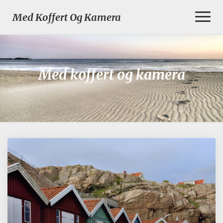
Toggl
Med Koffert Og Kamera
Naviga
Med koffert og kamera