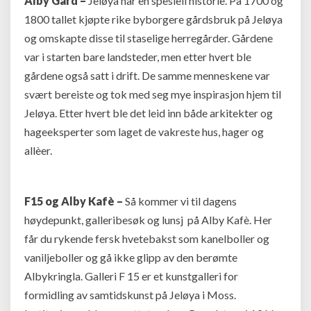
Alby Gård –
Jeløya har en spesiell historie. På 1700 og
1800 tallet kjøpte rike byborgere gårdsbruk på Jeløya
og omskapte disse til staselige herregårder. Gårdene
var i starten bare landsteder, men etter hvert ble
gårdene også satt i drift. De samme menneskene var
svært bereiste og tok med seg mye inspirasjon hjem til
Jeløya. Etter hvert ble det leid inn både arkitekter og
hageeksperter som laget de vakreste hus, hager og
allèer.
F15 og Alby Kafè –
Så kommer vi til dagens
høydepunkt, galleribesøk og lunsj på Alby Kafè. Her
får du rykende fersk hvetebakst som kanelboller og
vaniljeboller og gå ikke glipp av den berømte
Albykringla. Galleri F 15 er et kunstgalleri for
formidling av samtidskunst på Jeløya i Moss.