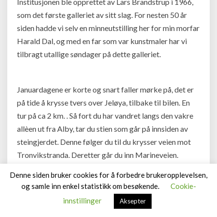
Institusjonen ble opprettet av Lars Brandstrup i 1966,
som det første galleriet av sitt slag. For nesten 50 år
siden hadde vi selv en minneutstilling her for min morfar
Harald Dal, og med en far som var kunstmaler har vi
tilbragt utallige søndager på dette galleriet.
Januardagene er korte og snart faller mørke på, det er
på tide å krysse tvers over Jeløya, tilbake til bilen. En
tur på ca 2 km. . Så fort du har vandret langs den vakre
allèen ut fra Alby, tar du stien som går på innsiden av
steingjerdet. Denne følger du til du krysser veien mot
Tronvikstranda. Deretter går du inn Marineveien.
Google map lurt siste strekket.
Denne siden bruker cookies for å forbedre brukeropplevelsen,
og samle inn enkel statistikk om besøkende.
Cookie-
Gjerne del innlegget mitt!
innstillinger
Aksepter