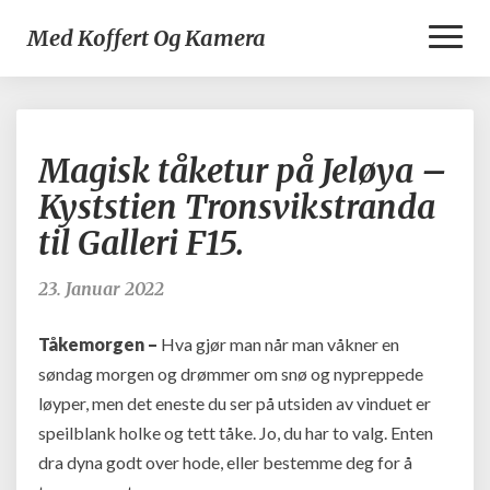
Toggl
Med Koffert Og Kamera
Naviga
Magisk
Magisk tåketur på Jeløya –
tåketur
på
Kyststien Tronsvikstranda
Jeløya
til Galleri F15.
–
Kyststien
Tronsvikstranda
23. Januar 2022
til
Galleri
Tåkemorgen –
Hva gjør man når man våkner en
F15.
søndag morgen og drømmer om snø og nypreppede
løyper, men det eneste du ser på utsiden av vinduet er
speilblank holke og tett tåke. Jo, du har to valg. Enten
dra dyna godt over hode, eller bestemme deg for å