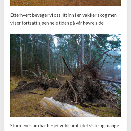
Etterhvert beveger vi oss litt inn i en vakker skog men
vi ser fortsatt sjøen hele tiden på vår høyre side.
Stormene som har herjet voldsomt i det siste og mange