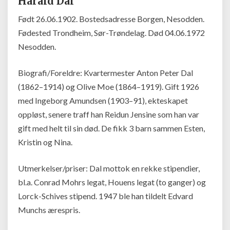
Harald Dal
Født 26.06.1902. Bostedsadresse Borgen, Nesodden.
Fødested Trondheim, Sør-Trøndelag. Død 04.06.1972
Nesodden.
Biografi/Foreldre: Kvartermester Anton Peter Dal
(1862–1914) og Olive Moe (1864–1919). Gift 1926
med Ingeborg Amundsen (1903–91), ekteskapet
oppløst, senere traff han Reidun Jensine som han var
gift med helt til sin død. De fikk 3 barn sammen Esten,
Kristin og Nina.
Utmerkelser/priser: Dal mottok en rekke stipendier,
bl.a. Conrad Mohrs legat, Houens legat (to ganger) og
Lorck-Schives stipend. 1947 ble han tildelt Edvard
Munchs ærespris.