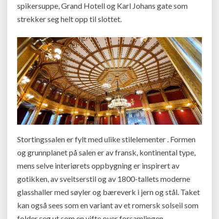
spikersuppe, Grand Hotell og Karl Johans gate som
strekker seg helt opp til slottet.
Stortingssalen er fylt med ulike stilelementer . Formen
og grunnplanet på salen er av fransk, kontinental type,
mens selve interiørets oppbygning er inspirert av
gotikken, av sveitserstil og av 1800-tallets moderne
glasshaller med søyler og bæreverk i jern og stål. Taket
kan også sees som en variant av et romersk solseil som
folder seg ut som en vifte over forsamlingen.