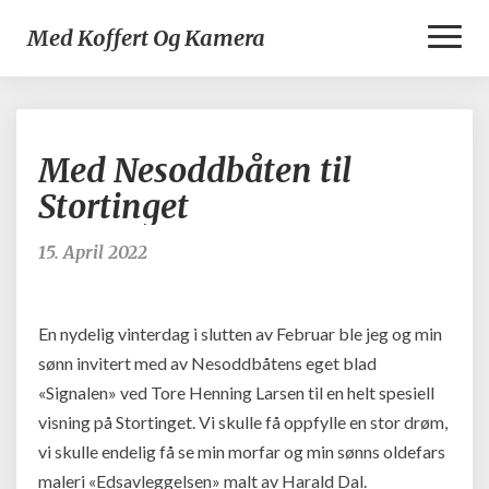
Toggl
Med Koffert Og Kamera
Naviga
Med
Med Nesoddbåten til
Nesoddbåten
til
Stortinget
Stortinget
15. April 2022
En nydelig vinterdag i slutten av Februar ble jeg og min
sønn invitert med av Nesoddbåtens eget blad
«Signalen» ved Tore Henning Larsen til en helt spesiell
visning på Stortinget. Vi skulle få oppfylle en stor drøm,
vi skulle endelig få se min morfar og min sønns oldefars
maleri «Edsavleggelsen» malt av Harald Dal.