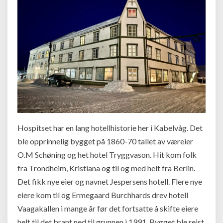
Hospitset har en lang hotellhistorie her i Kabelvåg. Det
ble opprinnelig bygget på 1860-70 tallet av væreier
O.M Schøning og het hotel Tryggvason. Hit kom folk
fra Trondheim, Kristiana og til og med helt fra Berlin.
Det fikk nye eier og navnet Jespersens hotell. Flere nye
eiere kom til og Ermegaard Burchhards drev hotell
Vaagakallen i mange år før det fortsatte å skifte eiere
helt til det brant ned til grunnen i 1991. Bygget ble reist