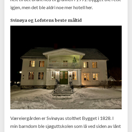
igjen, men det ble aldri noe mer hotell her.
Svinøya og Lofotens beste måltid
Væreiergården er Svinøyas stolthet Bygget i 1828. I
min barndom ble sjøguttskolen som lå ved siden av lånt