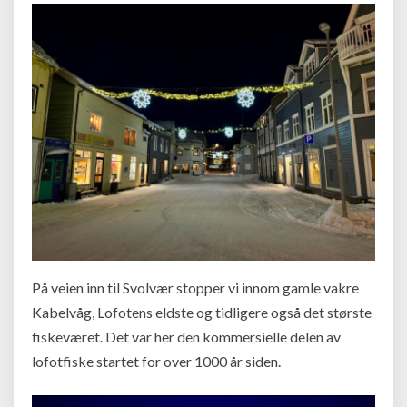
På veien inn til Svolvær stopper vi innom gamle vakre
Kabelvåg, Lofotens eldste og tidligere også det største
fiskeværet. Det var her den kommersielle delen av
lofotfiske startet for over 1000 år siden.