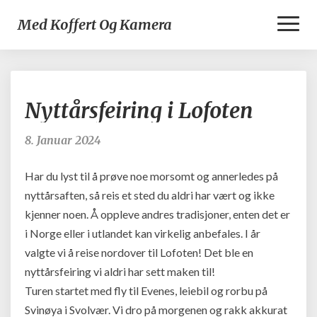
Toggl
Med Koffert Og Kamera
Naviga
Nyttårsfeiring
Nyttårsfeiring i Lofoten
i
Lofoten
8. Januar 2024
Har du lyst til å prøve noe morsomt og annerledes på
nyttårsaften, så reis et sted du aldri har vært og ikke
kjenner noen. Å oppleve andres tradisjoner, enten det er
i Norge eller i utlandet kan virkelig anbefales. I år
valgte vi å reise nordover til Lofoten! Det ble en
nyttårsfeiring vi aldri har sett maken til!
Turen startet med fly til Evenes, leiebil og rorbu på
Svinøya i Svolvær. Vi dro på morgenen og rakk akkurat