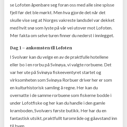
se Lofoten åpenbare seg foran oss med alle sine spisse
fjell før det ble mørkt. Men hva gjorde det når det
skulle vise seg at Norges vakreste landsdel var dekket
med hvit snø som lyste på vår vei utover mot Lofoten.
Mer fakta om selve turen finner du nederst i innlegget.
Dag 1 – ankomsten tll Lofoten
I Svolvær kan du velge en av de praktfulle hotellene
eller bo i en rorbu på Svinøya, vi valgte rorbuene. Det
var her ute på Svinøya fiskeeventyret startet og
virksomheten som Svinøya Rorbuer driver her er som
en kulturhistorisk samling å regne. Her kan du
overnatte i de samme rorbuene som fiskerne bodde i
under Lofotfiske og her kan du handle i den gamle
kramboden, Svolværs første butikk. Her har du en
fantastisk utsikt, praktfullt turområde og gåavstand inn
til byen.