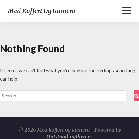
Toggl
Med Koffert Og Kamera
Naviga
Nothing Found
Nothing
Found
It seems we can’t find what you’re looking for. Perhaps searching
can help.
Search
for:
© 2026 Med koffert og kamera | Powered by
Outstandingthemes