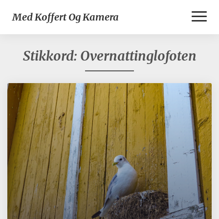
Toggl
Med Koffert Og Kamera
Naviga
Stikkord:
Overnattinglofoten