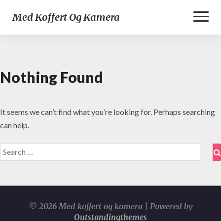
Toggl
Med Koffert Og Kamera
Naviga
Nothing Found
Nothing
Found
It seems we can’t find what you’re looking for. Perhaps searching
can help.
Search
for:
© 2026 Med koffert og kamera | Powered by
Outstandingthemes