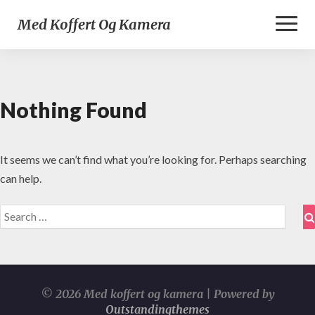
Toggl
Med Koffert Og Kamera
Naviga
Nothing Found
Nothing
Found
It seems we can’t find what you’re looking for. Perhaps searching
can help.
Search
for:
© 2026 Med koffert og kamera | Powered by
Outstandingthemes