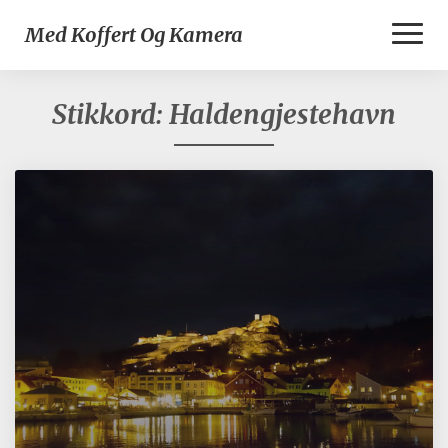
Toggl
Med Koffert Og Kamera
Naviga
Stikkord:
Haldengjestehavn