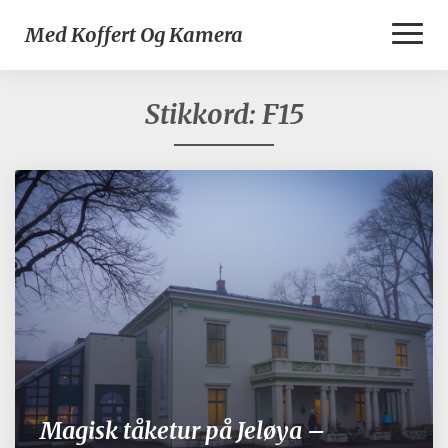
Toggl
Med Koffert Og Kamera
Naviga
Stikkord:
F15
Magisk tåketur på Jeløya –