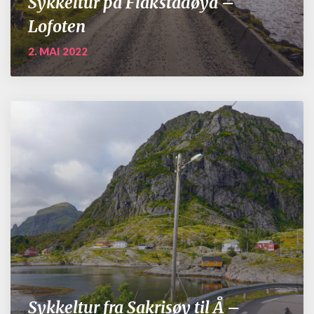
Sykkeltur på Flakstadøya –
Lofoten
2. MAI 2022
Sykkeltur fra Sakrisøy til Å –