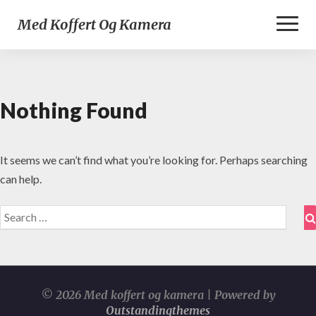
Toggl
Med Koffert Og Kamera
Naviga
Nothing Found
Nothing
Found
It seems we can’t find what you’re looking for. Perhaps searching
can help.
Search
for:
© 2026 Med koffert og kamera | Powered by
Outstandingthemes