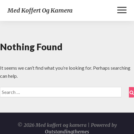
Toggl
Med Koffert Og Kamera
Naviga
Nothing Found
Nothing
Found
It seems we can’t find what you’re looking for. Perhaps searching
can help.
Search
for:
© 2026 Med koffert og kamera | Powered by
Outstandingthemes