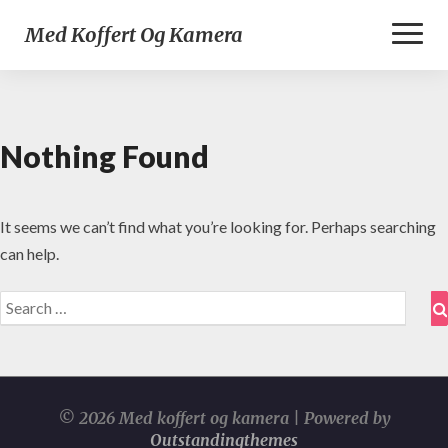
Toggl
Med Koffert Og Kamera
Naviga
Nothing Found
Nothing
Found
It seems we can’t find what you’re looking for. Perhaps searching
can help.
Search
for:
© 2026 Med koffert og kamera | Powered by
Outstandingthemes