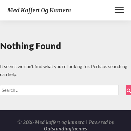
Toggl
Med Koffert Og Kamera
Naviga
Nothing Found
Nothing
Found
It seems we can’t find what you’re looking for. Perhaps searching
can help.
Search
for:
© 2026 Med koffert og kamera | Powered by
Outstandingthemes