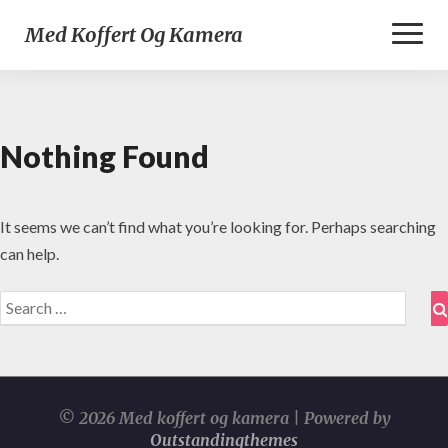
Toggl
Med Koffert Og Kamera
Naviga
Nothing Found
Nothing
Found
It seems we can’t find what you’re looking for. Perhaps searching
can help.
Search
for:
© 2026 Med koffert og kamera | Powered by
Outstandingthemes